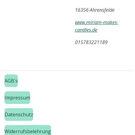
16356 Ahrensfelde
www.miriam-makes-
candles.de
015783221189
AGB's
Impressum
Datenschutz
Widerrufsbelehrung