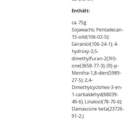
Enthält:
ca. 75g
Sojawachs; Pentadecan-
15-olid(106-02-5);
Geraniol(106-24-1); 4-
hydroxy-2,5-
dimethylfuran-2(3H)-
one(3658-77-3); (R)-p-
Mentha-1,8-dien(5989-
27-5); 2,4-
Dimethylcyclohex-3-en-
1-carbaldehyd(68039-
49-6); Linalool(78-70-6);
Damascone beta(23726-
91-2,)