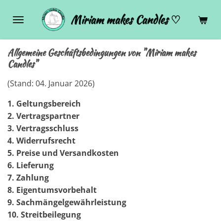
Zum
Miriam makes Candles ♡
Hauptinhalt
springen
Allgemeine Geschäftsbedingungen von "Miriam makes
Candles"
(Stand: 04. Januar 2026)
1.
Geltungsbereich
2.
Vertragspartner
3.
Vertragsschluss
4.
Widerrufsrecht
5.
Preise und Versandkosten
6.
Lieferung
7.
Zahlung
8.
Eigentumsvorbehalt
9.
Sachmängelgewährleistung
10.
Streitbeilegung