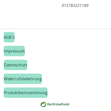
015783221189
AGB's
Impressum
Datenschutz
Widerrufsbelehrung
Produktkennzeichnung